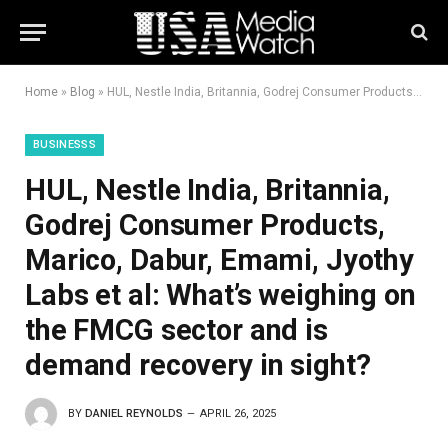
Home
»
Blog
»
HUL, Nestle India, Britannia, Godrej Consumer Products, Marico, Dabur, Emami, Jyothy Labs et al: What’s weighing on the FMCG sector and is demand recovery in sight?
BUSINESSS
HUL, Nestle India, Britannia,
Godrej Consumer Products,
Marico, Dabur, Emami, Jyothy
Labs et al: What’s weighing on
the FMCG sector and is
demand recovery in sight?
BY
DANIEL REYNOLDS
APRIL 26, 2025